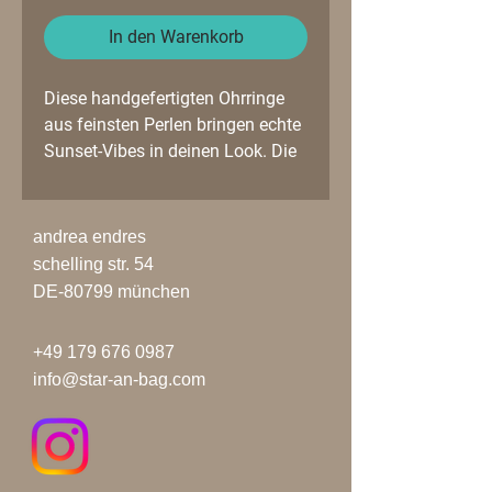
In den Warenkorb
Diese handgefertigten Ohrringe
aus feinsten Perlen bringen echte
Sunset-Vibes in deinen Look. Die
leuchtenden Farben – von Gelb
über Orange bis Pink – erinnern
an tropische Sonnenuntergänge
andrea endres
und setzen ein echtes Statement.
schelling str. 54
Jeder Ohrring ist mit Liebe zum
DE-80799 münchen
Detail gefertigt und leicht zu
tragen – perfekt für Festivals,
+49 179 676 0987
Strandtage oder einfach, wenn du
info@star-an-bag.com
Farbe und gute Laune brauchst.
Details:
– Material: Perlen & versilberter
Stecker