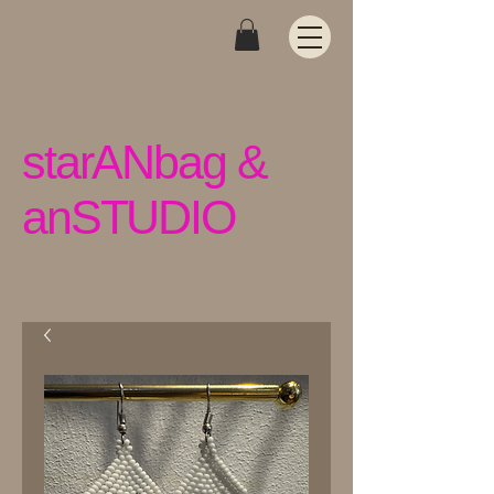
starANbag &
anSTUDIO