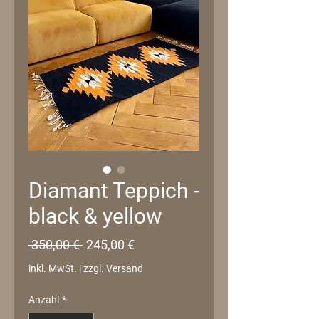
Diamant Teppich -
black & yellow
Standardpreis
Sale-
 350,00 € 
245,00 €
Preis
inkl. MwSt.
|
zzgl. Versand
Anzahl
*