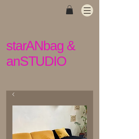
starANbag &
anSTUDIO