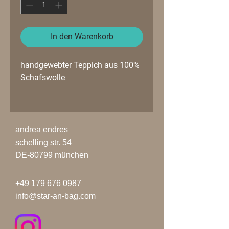
In den Warenkorb
handgewebter Teppich aus 100%
Schafswolle
Die Teppiche werden nach alter
Tradition aus Schafwolle mit
natürlichen Materialien (Blüten,
andrea endres
Blättern) gefärbt und
schelling str. 54
anschließend gewebt. Ich
DE-80799 münchen
besuche die Weber regelmäßig
vor Ort persönlich. Du unterstützt
+49 179 676 0987
mit dem Kauf die Künstler und ihr
info@star-an-bag.com
Handwerk!
Maß: 80 x 150 cm