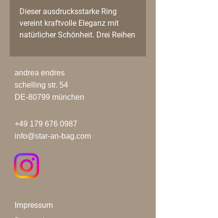
Dieser ausdrucksstarke Ring
vereint kraftvolle Eleganz mit
natürlicher Schönheit. Drei Reihen
leuchtende Blue Agathe Steine
werden von einer silber Fassung
gehalten und bilden ein
andrea endres
harmonisches, zugleich
schelling str. 54
markantes Design. Jeder Stein ist
DE-80799 münchen
ein Unikat – in Farbe, Struktur und
Energie.
+49 179 676 0987
Der Blue Agathe steht traditionell
info@star-an-bag.com
für Ruhe, Klarheit und emotionale
Balance und macht diesen Ring
nicht nur zu einem stilvollen
Accessoire, sondern auch zu
einem besonderen Begleiter im
Alltag.
Impressum
✨ Details: