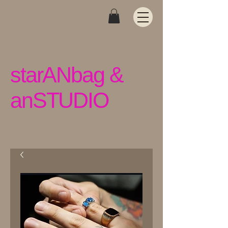
starANbag &
anSTUDIO